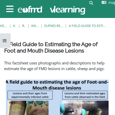
mag
Tovább a fő tartalomhoz
Keresési be
Oldalpanel
KEZDŐOLDAL
KURZUSOK
RESOURCES
KNOWLEDGE BANK
EUFMD RESOURCES: CLINICAL DIAGNOSIS
A FIELD GUIDE TO ESTIMATING THE AGE OF FOOT AND MOUTH DISEASE LESIONS
Kurzusmutató megnyitása
A Field Guide to Estimating the Age of
Foot and Mouth Disease Lesions
Teljesítési követelmények
This factsheet uses photographs and descriptions to help
estimate the age of FMD lesions in cattle, sheep and pigs.