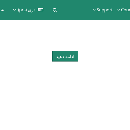
Cou
Support
دری ‎(prs)‎
شما
Toggle search input
ادامه دهید