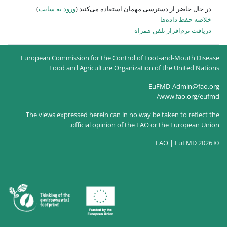
ه می‌کنید (
ورود به سایت
)
European Commission for the
Food and Agricultur
The views expressed herein c
official opin