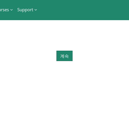
rses
Support
계속