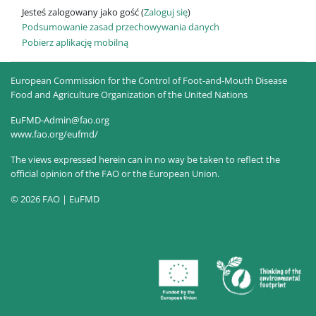
Jesteś zalogowany jako gość (
Zaloguj się
)
Podsumowanie zasad przechowywania danych
Pobierz aplikację mobilną
European Commission for the Control of Foot-and-Mouth Disease
Food and Agriculture Organization of the United Nations
EuFMD-Admin@fao.org
www.fao.org/eufmd/
The views expressed herein can in no way be taken to reflect the
official opinion of the FAO or the European Union.
© 2026 FAO | EuFMD