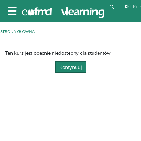
Przejdź do głównej zawartości
Pols
Przełącznik
Panel boczny
STRONA GŁÓWNA
Ten kurs jest obecnie niedostępny dla studentów
Kontynuuj