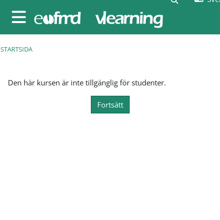
Gå direkt till huvudinnehåll
Sidopanel
STARTSIDA
Den här kursen är inte tillgänglig för studenter.
Fortsätt