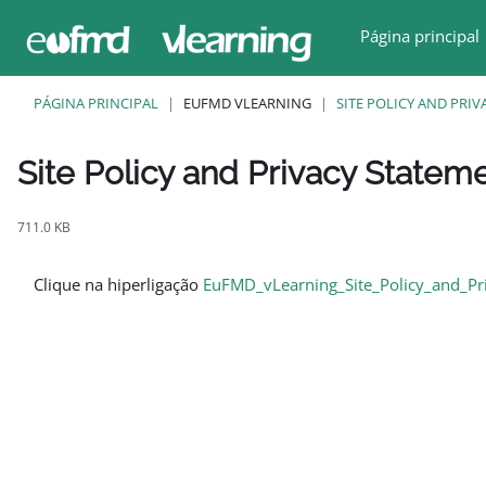
Ir para o conteúdo principal
Página principal
PÁGINA PRINCIPAL
EUFMD VLEARNING
SITE POLICY AND PRI
Site Policy and Privacy Statem
Requisitos de conclusão
711.0 KB
Clique na hiperligação
EuFMD_vLearning_Site_Policy_and_Pr