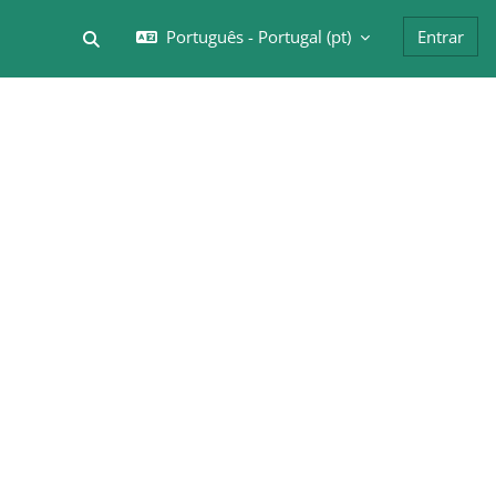
Português - Portugal ‎(pt)‎
Entrar
Alternar a entrada da pesquisa