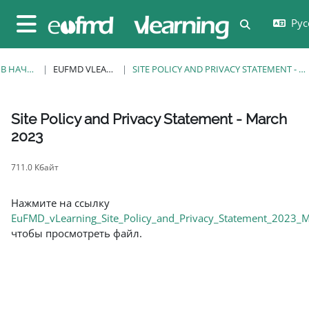
Перейти к основному содержанию
Русс
Изменить 
Боковая панель
В НАЧАЛО
EUFMD VLEARNING
SITE POLICY AND PRIVACY STATEMENT - MARCH 2023
Site Policy and Privacy Statement - March
2023
Требуемые условия завершения
711.0 Кбайт
Нажмите на ссылку
EuFMD_vLearning_Site_Policy_and_Privacy_Statement_2023_M
чтобы просмотреть файл.