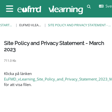
Gå direkt till huvudinnehåll
Sven
Växla sökin
Sidopanel
STARTSIDA
EUFMD VLEARNING
SITE POLICY AND PRIVACY STATEMENT - MARCH 2023
Site Policy and Privacy Statement - March
2023
Slutförandvillkor
711.0 Kb
Klicka på länken
EuFMD_vLearning_Site_Policy_and_Privacy_Statement_2023_M
för att visa filen.