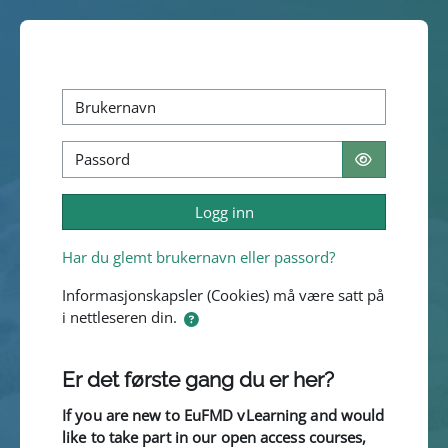
Gå til hovedinnhold
Hopp over å lage ny brukerkonto
Brukernavn
Passord
Logg inn
Har du glemt brukernavn eller passord?
Informasjonskapsler (Cookies) må være satt på
i nettleseren din.
Er det første gang du er her?
If you are new to EuFMD vLearning and would
like to take part in our open access courses,