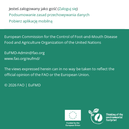
Jesteś zalogowany jako gość (
Zaloguj się
)
Podsumowanie zasad przechowywania danych
Pobierz aplikację mobilną
European Commission for the Control of Foot-and-Mouth Disease
Food and Agriculture Organization of the United Nations
EuFMD-Admin@fao.org
www.fao.org/eufmd/
The views expressed herein can in no way be taken to reflect the
official opinion of the FAO or the European Union.
© 2026 FAO | EuFMD