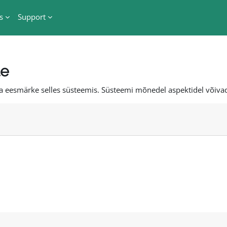
s
Support
te
ja eesmärke selles süsteemis. Süsteemi mõnedel aspektidel võivad