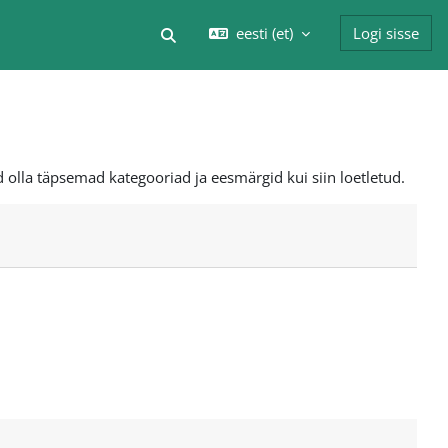
eesti ‎(et)‎
Logi sisse
Lülitab otsingu sisendi
 olla täpsemad kategooriad ja eesmärgid kui siin loetletud.