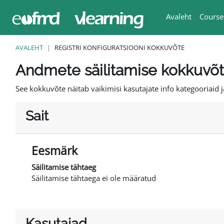
Jäta vahele peasisuni
Avaleht
Course
AVALEHT
REGISTRI KONFIGURATSIOONI KOKKUVÕTE
Andmete säilitamise kokkuvõ
See kokkuvõte näitab vaikimisi kasutajate info kategooriaid 
Sait
Eesmärk
Säilitamise tähtaeg
Säilitamise tähtaega ei ole määratud
Kasutajad