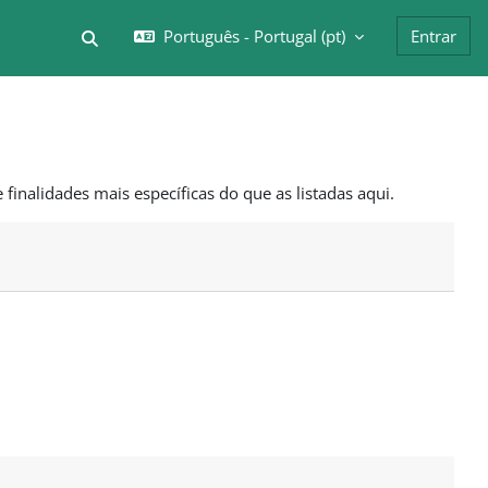
Português - Portugal ‎(pt)‎
Entrar
Alternar a entrada da pesquisa
 finalidades mais específicas do que as listadas aqui.