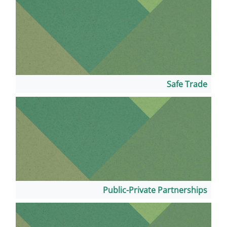
Public-Priv