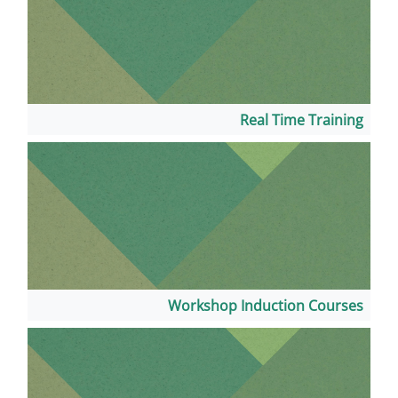
Re
Workshop In