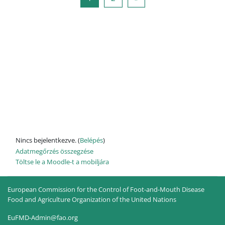
Nincs bejelentkezve. (
Belépés
)
Adatmegőrzés összegzése
Töltse le a Moodle-t a mobiljára
European Commission for the Control of Foot-and-Mouth Disease
Food and Agriculture Organization of the United Nations
EuFMD-Admin@fao.org